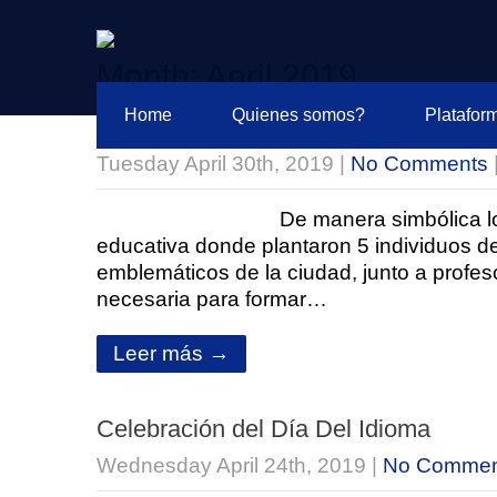
Month:
April 2019
Home
Quienes somos?
Platafor
Planta amor, planta vida
Tuesday April 30th, 2019
|
No Comments
De manera simbólica l
educativa donde plantaron 5 individuos d
emblemáticos de la ciudad, junto a profe
necesaria para formar…
Leer más →
Celebración del Día Del Idioma
Wednesday April 24th, 2019
|
No Commen