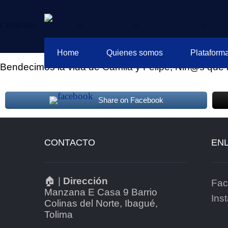
Compartir
0
0
0
Home
Quienes somos
Plataforma
Bendecimos la vida de Camila y Felipe, Niñ@s que i
Share on Facebook
CONTACTO
ENL
🏠 |
Dirección
Fac
Manzana E Casa 9 Barrio
Ins
Colinas del Norte, Ibagué,
Tolima