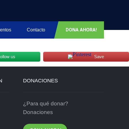
DONA AHORA!
entos
Contacto
ollow us
Save
N
DONACIONES
¿Para qué donar?
Donaciones