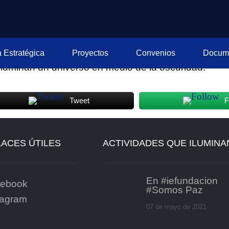
 Estratégica
Proyectos
Convenios
Docum
luminan un universo en medio de la oscuridad.
Tweet
F
ACES ÚTILES
ACTIVIDADES QUE ILUMINA
En #iefundacion
ebook
#Somos Paz
tagram
07 de mayo de 2021