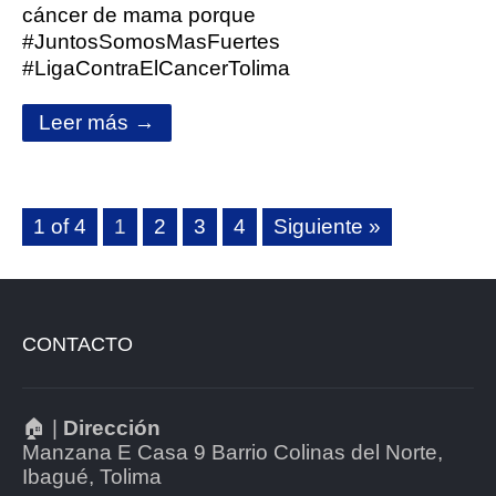
cáncer de mama porque
#JuntosSomosMasFuertes
#LigaContraElCancerTolima
Leer más →
1 of 4
1
2
3
4
Siguiente »
CONTACTO
🏠 |
Dirección
Manzana E Casa 9 Barrio Colinas del Norte,
Ibagué, Tolima