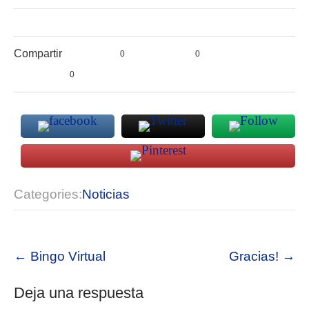
Compartir
0
0
0
Categories:
Noticias
Post
←
Bingo Virtual
Gracias!
→
navigation
Deja una respuesta